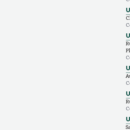
U
C
C
U
R
P
C
U
A
C
U
R
C
U
S